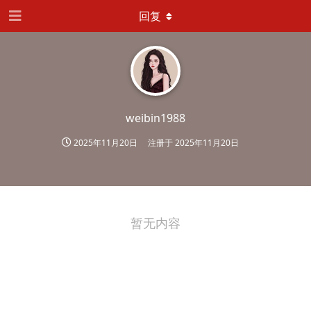
回复
weibin1988
2025年11月20日
注册于
2025年11月20日
暂无内容