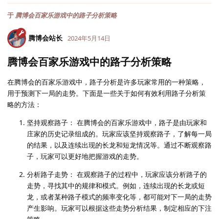
于
腾博会百家乐游戏中的路子分析策略
腾博会站长
2024年5月14日
腾博会百家乐游戏中的路子分析策略
在腾博会的百家乐游戏中，路子分析是许多玩家常用的一种策略，
用于预测下一局的走势。下面是一些关于如何有效利用路子分析策
略的方法：
坚持观察路子： 在腾博会的百家乐游戏中，路子是由玩家和
庄家的历史记录组成的。玩家应该坚持观察路子，了解每一局
的结果，以及连续出现的长龙和短龙情况等。通过不断观察路
子，玩家可以更好地把握游戏的走势。
分析路子走势： 在观察路子的过程中，玩家应该分析路子的
走势，寻找其中的规律和模式。例如，连续出现的长龙或短
龙，或者某种路子模式的频率变化等，都可能对下一局的走势
产生影响。玩家可以根据这些走势分析结果，制定相应的下注