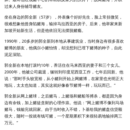
过来人身份辅导赌友。
坐在身边的郭全新（57岁），外表像个好好先生，脸上常挂微笑，
很难想象他曾身陷赌海，输掉马拉西亚的房子。后来，他举家来新
加坡开始新生活，但是他依旧无法摆脱赌瘾。
1990年，20多岁的郭全新到本地从事建筑业，当时身边有很多喜欢
赌博的朋友，他偶尔小赌怡情，却没想到已埋下赌博的种子，自此
泥足深陷。
郭全新在本地打滚约10年，养活住在马来西亚的妻子和三个女儿。
2000年，他被公司裁退，辗转到印度尼西亚工作，七年后回新。他
说：“那时手头较宽裕，从小赌到开始上网赌博，在家里也光明正大
地玩，太太也知道，其实这就好像春节赌博一样，玩玩而已。”
郭全新从网上赌球，之后赌马，上赌场和赌船等搏杀，都是因为身
边有余钱，加上赌徒贪财的心理作祟。他说：“网上赌博不像到马场
赌马，钱输完就回家。由于当时收入不错，卜基给我的赌盘信贷额
很大，随时一按就有钱可赌，一个星期累积下来很轻易地输掉两三
万元。”