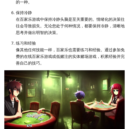
的一种。
保持冷静
在百家乐游戏中保持冷静头脑是至关重要的。情绪化的决策往
往会导致损失。无论您处于何种情况，都要保持冷静，清晰地
思考并做出明智的决策。
练习和经验
像其他任何技能一样，百家乐也需要练习和经验。通过参加免
费的在线百家乐游戏或低赌注的实体赌场游戏，积累经验并完
善自己的技巧。