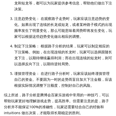
龙和短龙等，都可以为玩家提供参考信息，帮助他们做出下注
决策。
注意趋势变化： 在观察路子走势时，玩家应该注意趋势的变
化。如果出现了连续的长龙或短龙，或者某种路子模式的出现
频率发生了明显变化，那么可能意味着局势即将发生变化，玩
家可以根据这些趋势变化做出相应的调整。
制定下注策略： 根据路子分析的结果，玩家可以制定相应的
下注策略。例如，在出现连续的长龙时，玩家可以选择跟随长
龙下注，以期待继续赢得利润；而在出现连续的短龙时，则可
以选择反向下注，以期待逆转局势。
谨慎管理资金： 在进行路子分析时，玩家应该始终谨慎管理
自己的资金。不要因为一时的走势而盲目加大下注金额，应该
根据实际情况调整下注额度，控制好自己的风险。
综上所述，路子分析是腾博会百家乐游戏中常用的一种技巧，可以
帮助玩家更好地理解游戏走势，提高胜率。但需要注意的是，路子
分析并不能保证100%的准确性，玩家还需要结合自己的经验和
intuitions 做出决策，才能取得长期稳定的胜利。