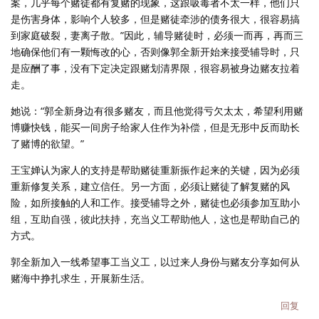
案，几乎每个赌徒都有复赌的现象，这跟吸毒者不太一样，他们只
是伤害身体，影响个人较多，但是赌徒牵涉的债务很大，很容易搞
到家庭破裂，妻离子散。”因此，辅导赌徒时，必须一而再，再而三
地确保他们有一颗悔改的心，否则像郭全新开始来接受辅导时，只
是应酬了事，没有下定决定跟赌划清界限，很容易被身边赌友拉着
走。
她说：“郭全新身边有很多赌友，而且他觉得亏欠太太，希望利用赌
博赚快钱，能买一间房子给家人住作为补偿，但是无形中反而助长
了赌博的欲望。”
王宝婵认为家人的支持是帮助赌徒重新振作起来的关键，因为必须
重新修复关系，建立信任。另一方面，必须让赌徒了解复赌的风
险，如所接触的人和工作。接受辅导之外，赌徒也必须参加互助小
组，互助自强，彼此扶持，充当义工帮助他人，这也是帮助自己的
方式。
郭全新加入一线希望事工当义工，以过来人身份与赌友分享如何从
赌海中挣扎求生，开展新生活。
回复