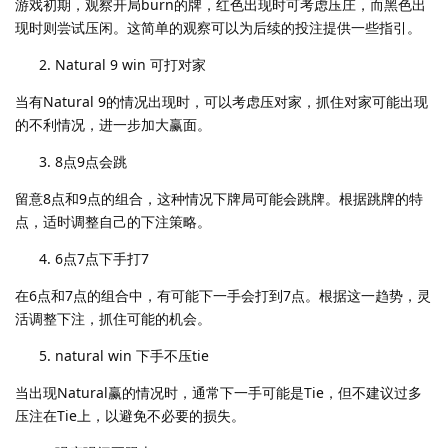
游戏初期，观察开局burn的牌，红色出现时可考虑压庄，而黑色出
现时则尝试压闲。这简单的观察可以为后续的投注提供一些指引。
Natural 9 win 可打对家
当有Natural 9的情况出现时，可以考虑压对家，抓住对家可能出现
的不利情况，进一步加大赢面。
8点9点会跳
留意8点和9点的组合，这种情况下牌局可能会跳牌。根据跳牌的特
点，适时调整自己的下注策略。
6点7点下手打7
在6点和7点的组合中，有可能下一手会打到7点。根据这一趋势，灵
活调整下注，抓住可能的机会。
natural win 下手不压tie
当出现Natural赢的情况时，通常下一手可能是Tie，但不建议过多
压注在Tie上，以避免不必要的损失。