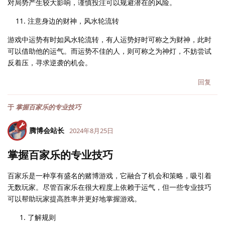
对局势产生较大影响，谨慎投注可以规避潜在的风险。
注意身边的财神，风水轮流转
游戏中运势有时如风水轮流转，有人运势好时可称之为财神，此时
可以借助他的运气。而运势不佳的人，则可称之为神灯，不妨尝试
反着压，寻求逆袭的机会。
回复
于
掌握百家乐的专业技巧
腾博会站长
2024年8月25日
掌握百家乐的专业技巧
百家乐是一种享有盛名的赌博游戏，它融合了机会和策略，吸引着
无数玩家。尽管百家乐在很大程度上依赖于运气，但一些专业技巧
可以帮助玩家提高胜率并更好地掌握游戏。
了解规则