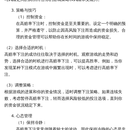
策略与技巧
（1）控制资金：
在高赔率下注时，控制资金是至关重要的。设定一个明确的预
算，并严格遵守，以防止因高风险下注而造成的资金损失。合
理的资金管理可以帮助你在长时间的游戏中保持稳定。
（2）选择合适的时机：
高赔率下注的成功往往取决于选择的时机。观察游戏的走势和趋
势，选择合适的时机进行高赔率下注，可以提高胜率。例如，当你
发现某种下注模式在游戏中频繁出现时，可以考虑进行高赔率下
注。
（3）调整策略：
根据游戏的进展和你的资金情况，适时调整下注策略。如果连续失
败，考虑暂停高赔率下注，转而选择风险较低的投注选项，直到你
的资金状况稳定下来。
心态管理
（1）保持冷静：
高赔率下注常常伴随着较大的波动，因此保持冷静的心态是非