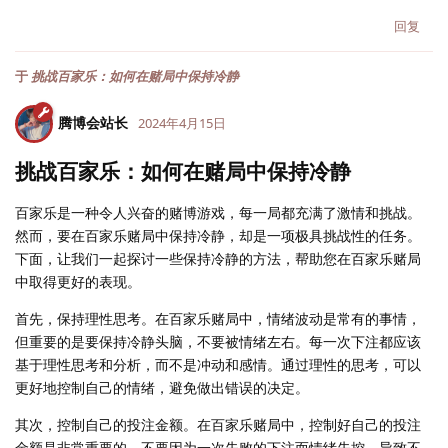
回复
于
挑战百家乐：如何在赌局中保持冷静
腾博会站长
2024年4月15日
挑战百家乐：如何在赌局中保持冷静
百家乐是一种令人兴奋的赌博游戏，每一局都充满了激情和挑战。
然而，要在百家乐赌局中保持冷静，却是一项极具挑战性的任务。
下面，让我们一起探讨一些保持冷静的方法，帮助您在百家乐赌局
中取得更好的表现。
首先，保持理性思考。在百家乐赌局中，情绪波动是常有的事情，
但重要的是要保持冷静头脑，不要被情绪左右。每一次下注都应该
基于理性思考和分析，而不是冲动和感情。通过理性的思考，可以
更好地控制自己的情绪，避免做出错误的决定。
其次，控制自己的投注金额。在百家乐赌局中，控制好自己的投注
金额是非常重要的。不要因为一次失败的下注而情绪失控，导致不