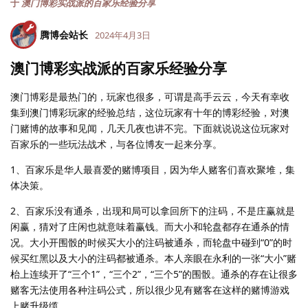
于
澳门博彩实战派的百家乐经验分享
腾博会站长
2024年4月3日
澳门博彩实战派的百家乐经验分享
澳门博彩是最热门的，玩家也很多，可谓是高手云云，今天有幸收
集到澳门博彩玩家的经验总结，这位玩家有十年的博彩经验，对澳
门赌博的故事和见闻，几天几夜也讲不完。下面就说说这位玩家对
百家乐的一些玩法战术，与各位博友一起来分享。
1、百家乐是华人最喜爱的赌博项目，因为华人赌客们喜欢聚堆，集
体决策。
2、百家乐没有通杀，出现和局可以拿回所下的注码，不是庄赢就是
闲赢，猜对了庄闲也就意味着赢钱。而大小和轮盘都存在通杀的情
况。大小开围骰的时候买大小的注码被通杀，而轮盘中碰到“0”的时
候买红黑以及大小的注码都被通杀。本人亲眼在永利的一张“大小”赌
枱上连续开了“三个1”，“三个2”，“三个5”的围骰。通杀的存在让很多
赌客无法使用各种注码公式，所以很少见有赌客在这样的赌博游戏
上赌升级缆。