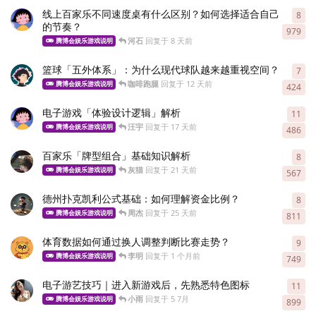
线上百家乐不同速度桌有什么区别？如何选择适合自己
8
8
条
的节奏？
979
河石
回复于
8 天前
腾博会娱乐游戏说明
篮球「五外体系」：为什么现代球队越来越重视空间？
7
7
条
咖啡跑腿
回复于
12 天前
腾博会娱乐游戏说明
424
电子游戏「体验设计逻辑」解析
11
11
汪宇
回复于
17 天前
腾博会娱乐游戏说明
486
百家乐「牌型组合」基础知识解析
8
8
条
灰猫
回复于
21 天前
腾博会娱乐游戏说明
567
德州扑克凯利公式基础：如何理解资金比例？
8
8
条
周杰
回复于
25 天前
腾博会娱乐游戏说明
811
体育数据如何通过换人调整判断比赛走势？
9
9
条
李明
回复于
1 个月前
腾博会娱乐游戏说明
749
电子游艺技巧｜进入新游戏后，先熟悉特色图标
11
11
小雨
回复于
5 7月
腾博会娱乐游戏说明
899