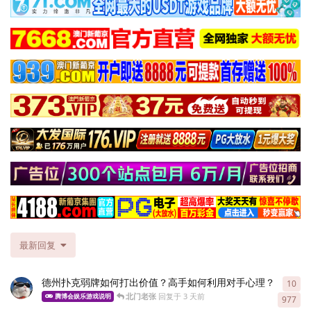
最新回复
德州扑克弱牌如何打出价值？高手如何利用对手心理？
10
10
北门老张
回复于
3 天前
腾博会娱乐游戏说明
977