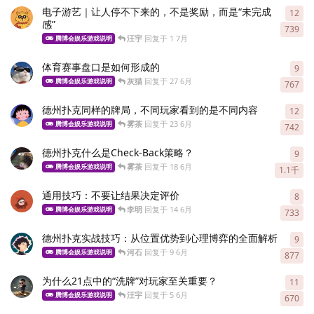
电子游艺｜让人停不下来的，不是奖励，而是“未完成
12
12
感”
739
汪宇
回复于
1 7月
腾博会娱乐游戏说明
体育赛事盘口是如何形成的
9
9
条
灰猫
回复于
27 6月
腾博会娱乐游戏说明
767
德州扑克同样的牌局，不同玩家看到的是不同内容
12
12
雾茶
回复于
23 6月
腾博会娱乐游戏说明
742
德州扑克什么是Check-Back策略？
9
9
条
雾茶
回复于
18 6月
腾博会娱乐游戏说明
1.1千
通用技巧：不要让结果决定评价
8
8
条
李明
回复于
14 6月
腾博会娱乐游戏说明
733
德州扑克实战技巧：从位置优势到心理博弈的全面解析
9
9
条
河石
回复于
9 6月
腾博会娱乐游戏说明
877
为什么21点中的“洗牌”对玩家至关重要？
11
11
汪宇
回复于
5 6月
腾博会娱乐游戏说明
670