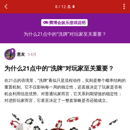
8
/
12
条
腾博会娱乐游戏说明
为什么21点中的“洗牌”对玩家至关重要？
意友
5 6月
为什么21点中的“洗牌”对玩家至关重要？
在21点的语境里，“洗牌”看似只是流程动作，实则是整个概率结构的
重置机制。它不仅影响每一局的独立性，还直接决定了玩家是否有
机会利用信息优势。对普通玩家而言，它关系到期望值的稳定性；
对进阶玩家而言，它甚至决定了一整套策略是否还能成立。