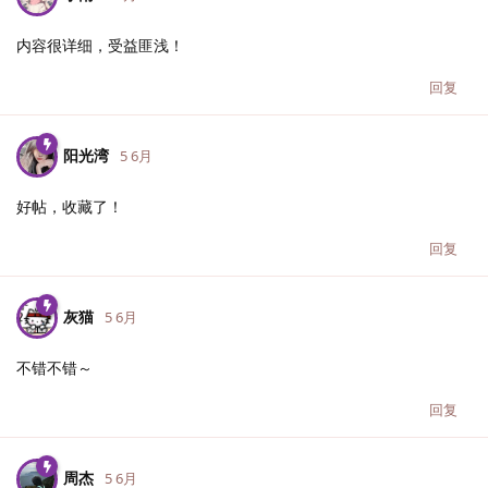
内容很详细，受益匪浅！
回复
阳光湾
5 6月
好帖，收藏了！
回复
灰猫
5 6月
不错不错～
回复
周杰
5 6月