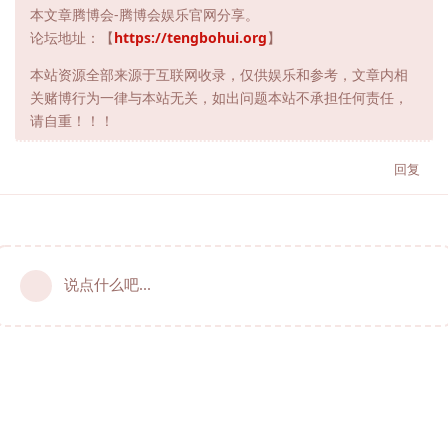
本文章腾博会-腾博会娱乐官网分享。
论坛地址：【
https://tengbohui.org
】
本站资源全部来源于互联网收录，仅供娱乐和参考，文章内相
关赌博行为一律与本站无关，如出问题本站不承担任何责任，
请自重！！！
回复
说点什么吧...