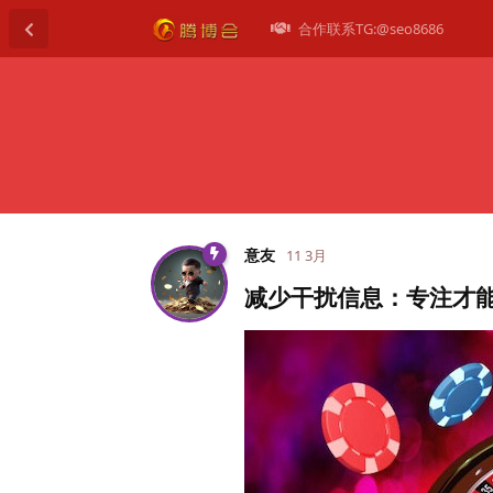
合作联系TG:@seo8686
意友
11 3月
减少干扰信息：专注才