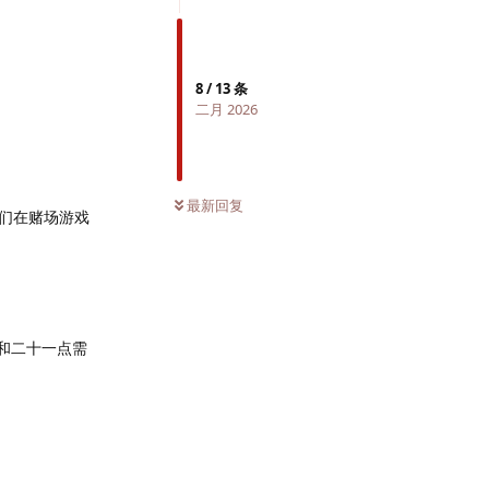
8
/
13
条
二月 2026
最新回复
们在赌场游戏
和二十一点需