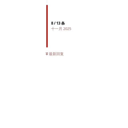
8
/
13
条
十一月 2025
最新回复