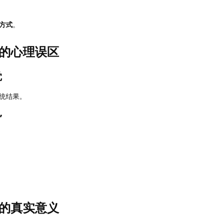
方式
。
的心理误区
觉
统结果。
”
的真实意义