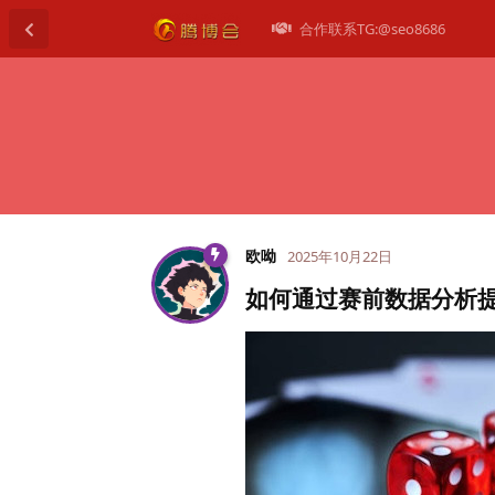
合作联系TG:@seo8686
欧呦
2025年10月22日
如何通过赛前数据分析