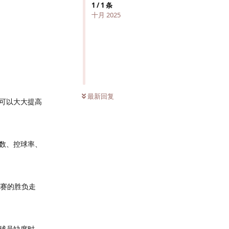
1
/
1
条
十月 2025
最新回复
可以大大提高
数、控球率、
比赛的胜负走
球员缺席时，