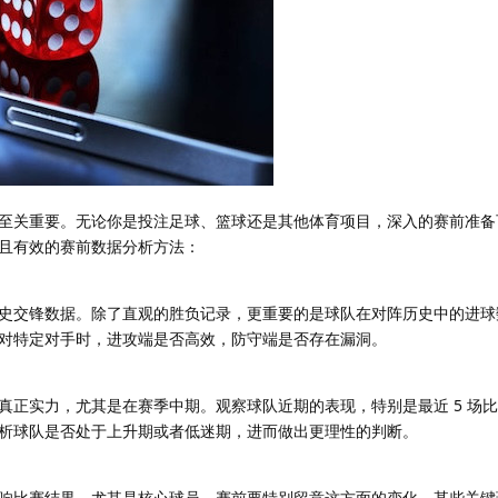
至关重要。无论你是投注足球、篮球还是其他体育项目，深入的赛前准备
且有效的赛前数据分析方法：
史交锋数据。除了直观的胜负记录，更重要的是球队在对阵历史中的进球
对特定对手时，进攻端是否高效，防守端是否存在漏洞。
真正实力，尤其是在赛季中期。观察球队近期的表现，特别是最近 5 场
析球队是否处于上升期或者低迷期，进而做出更理性的判断。
响比赛结果，尤其是核心球员。赛前要特别留意这方面的变化，某些关键