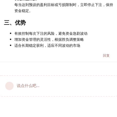
每当达到预设的盈利目标或亏损限制时，立即停止下注，保持
资金稳定。
三、优势
有效控制每次下注的风险，避免资金急剧波动
增加资金管理的灵活性，根据胜负调整策略
适合长期稳定获利，适应不同波动的市场
回复
说点什么吧...