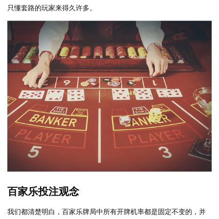
只懂套路的玩家来得久许多。
百家乐投注观念
我们都清楚明白，百家乐牌局中所有开牌机率都是固定不变的，并