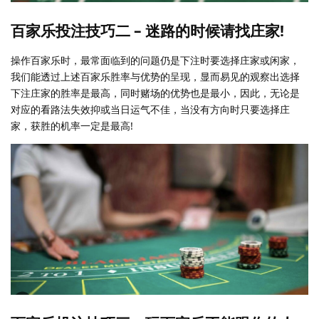
百家乐投注技巧二 – 迷路的时候请找庄家!
操作百家乐时，最常面临到的问题仍是下注时要选择庄家或闲家，
我们能透过上述百家乐胜率与优势的呈现，显而易见的观察出选择
下注庄家的胜率是最高，同时赌场的优势也是最小，因此，无论是
对应的看路法失效抑或当日运气不佳，当没有方向时只要选择庄
家，获胜的机率一定是最高!