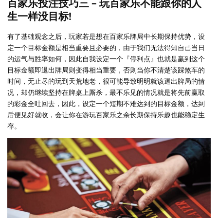
百家乐投注技巧三 – 玩百家乐不能跟你的人
生一样没目标!
有了基础观念之后，玩家若是想在百家乐牌局中长期保持优势，设
定一个目标金额是相当重要且必要的，由于我们无法得知自己当日
的运气与胜率如何，因此自我设定一个『停利点』也就是赢到这个
目标金额即退出牌局则变得相当重要，否则当你不清楚该踩煞车的
时间，无止尽的玩到天荒地老，很可能导致明明就该退出牌局的情
况，却仍继续坚持在牌桌上厮杀，最不乐见的情况就是将先前赢取
的彩金全吐回去，因此，设定一个短期不难达到的目标金额，达到
后便见好就收，会让你在游玩百家乐之余长期保持乐趣也能稳定生
存。