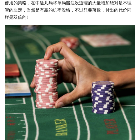
使用的策略，在中途几局将单局赌注没道理的大量增加绝对是不理
智的决定，当然是有赢的机率没错，不过只要落败，付出的代价同
样是双倍的!