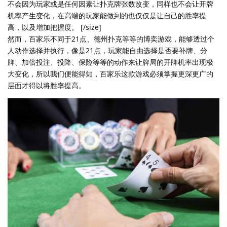
不会因为玩家或是任何因素让扑克牌张数改变，同样也不会让开牌
机率产生变化，在高端的玩家能做到的也仅仅是让自己的胜率提
高，以及增加把握度。 [/size]
然而，百家乐不同于21点、德州扑克等等的博奕游戏，能够透过个
人动作选择并执行，像是21点，玩家能自由选择是否要补牌、分
牌、加倍投注、投降、保险等等的动作来让牌局的开牌机率出现极
大变化，所以我们便能得知，百家乐这款游戏必须掌握更深更广的
层面才得以将胜率提高。