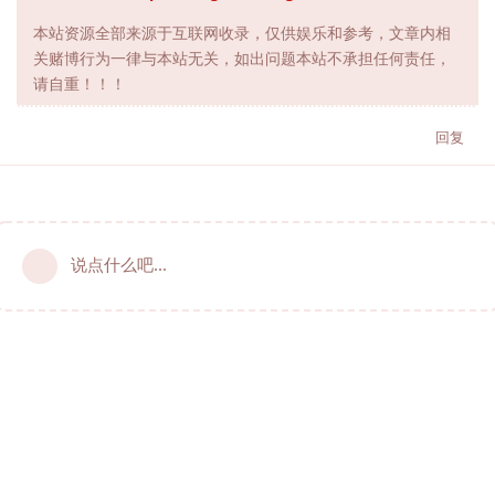
本站资源全部来源于互联网收录，仅供娱乐和参考，文章内相
关赌博行为一律与本站无关，如出问题本站不承担任何责任，
请自重！！！
回复
说点什么吧...