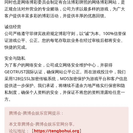
同时也是网络博彩委员会制定有合法博彩牌照的网络博彩网站，是
正规合法对外营业的专业赌场，公司力求以最多样的游戏，为广大
客户提供丰富多彩的博彩活动，并提供丰厚的优惠回馈。
诚信经营
公司严格遵守菲律宾政府规定博彩守则，以“诚”为本。100%信誉保
证游戏公平、公正。您的每笔存取款业务在经过审核后都将安全、
快捷的完成。
安全与隐私
为了客户的网络安全，公司成立网络安全维护中心，并获得
GEOTRUST国际认证，确保网站公平公正。而在游戏投注中，我们
采用128位SSL加密传输系统，MD5加密保护为游戏平台和客户信息
提供进一步保护。我们承诺，将继续不遗余力地严格实行保密和隐
私制度，确保个人资料的安全，并保证不将您的资料泄露给任意一
方。
腾博会-腾博会娱乐官网提示：
本文章腾博会-腾博会娱乐官网分享。
论坛地址：【
https://tengbohui.org
】