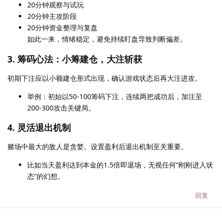
20分钟观察与试玩
20分钟主攻阶段
20分钟资金整理与复盘
如此一来，情绪稳定，避免持续盯盘导致判断偏差。
3. 筹码心法：小筹建仓，大注斩获
初期下注应以小额建仓形式出现，确认游戏状态后再大注进攻。
举例：初始以50-100筹码下注，连续两把成功后，加注至
200-300攻击关键局。
4. 灵活退出机制
赌场中最大的敌人是贪婪。设置盈利后退出机制至关重要。
比如当天盈利达到本金的1.5倍即退场，无视任何“刚刚进入状
态”的幻想。
回复