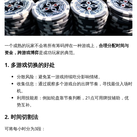
一个成熟的玩家不会将所有筹码押在一种游戏上，
合理分配时间与
资金，跨游戏博弈
是成功玩家的典范。
1. 多游戏切换的好处
分散风险：避免某一游戏持续吃分影响情绪。
收集信息：通过观察多个游戏台的出牌节奏，寻找最佳入场时
机。
利用技能差：例如轮盘靠节奏判断，21点可用牌技辅助，优
势互补。
2. 时间切割法
可将每小时分为3段：