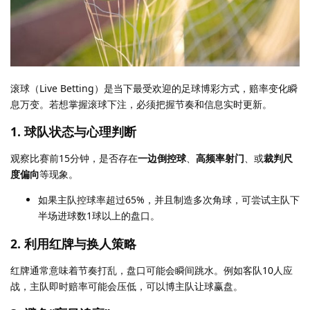
滚球（Live Betting）是当下最受欢迎的足球博彩方式，赔率变化瞬
息万变。若想掌握滚球下注，必须把握节奏和信息实时更新。
1. 球队状态与心理判断
观察比赛前15分钟，是否存在
一边倒控球
、
高频率射门
、或
裁判尺
度偏向
等现象。
如果主队控球率超过65%，并且制造多次角球，可尝试主队下
半场进球数1球以上的盘口。
2. 利用红牌与换人策略
红牌通常意味着节奏打乱，盘口可能会瞬间跳水。例如客队10人应
战，主队即时赔率可能会压低，可以博主队让球赢盘。