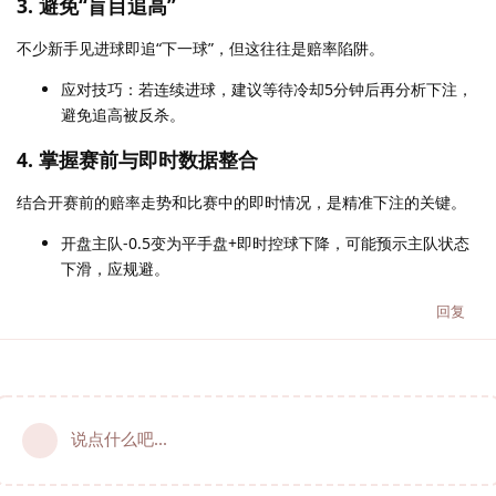
3. 避免“盲目追高”
不少新手见进球即追“下一球”，但这往往是赔率陷阱。
应对技巧：若连续进球，建议等待冷却5分钟后再分析下注，
避免追高被反杀。
4. 掌握赛前与即时数据整合
结合开赛前的赔率走势和比赛中的即时情况，是精准下注的关键。
开盘主队-0.5变为平手盘+即时控球下降，可能预示主队状态
下滑，应规避。
回复
说点什么吧...