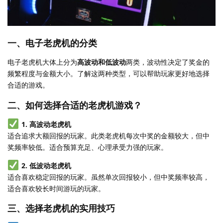
一、电子老虎机的分类
电子老虎机大体上分为
高波动和低波动
两类，波动性决定了奖金的
频繁程度与金额大小。了解这两种类型，可以帮助玩家更好地选择
合适的游戏。
二、如何选择合适的老虎机游戏？
1. 高波动老虎机
适合追求大额回报的玩家。此类老虎机每次中奖的金额较大，但中
奖频率较低。适合预算充足、心理承受力强的玩家。
2. 低波动老虎机
适合喜欢稳定回报的玩家。虽然单次回报较小，但中奖频率较高，
适合喜欢较长时间游玩的玩家。
三、选择老虎机的实用技巧