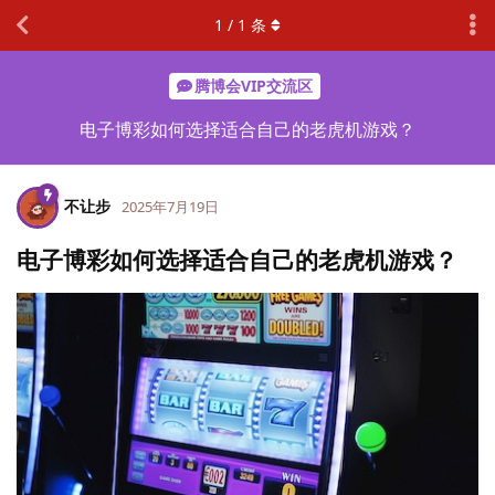
1
/
1
条
腾博会VIP交流区
电子博彩如何选择适合自己的老虎机游戏？
不让步
2025年7月19日
电子博彩如何选择适合自己的老虎机游戏？