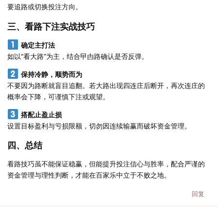
要追路或切换投注方向。
三、看路下注实战技巧
确定主打法
如以“看大路”为主，结合曱甴路确认是否反弹。
保持冷静，顺势而为
不要因为路断就盲目追翻。若大路出现四连庄后断开，再次连庄的
概率会下降，可谨慎下注或观望。
搭配止盈止损
设置目标盈利与亏损限额，切勿因连续输赢而破坏资金管理。
四、总结
看路技巧虽不能保证稳赢，但能提升投注信心与胜率，配合严谨的
资金管理与理性判断，才能在百家乐中立于不败之地。
回复