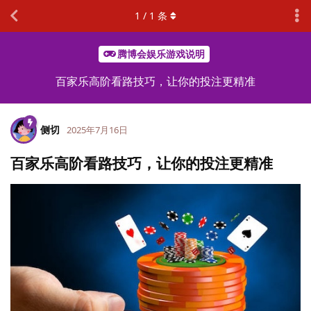
1
/
1
条
腾博会娱乐游戏说明
百家乐高阶看路技巧，让你的投注更精准
侧切
2025年7月16日
百家乐高阶看路技巧，让你的投注更精准