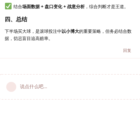
结合
场面数据 + 盘口变化 + 战意分析
，综合判断才是王道。
四、总结
下半场买大球，是滚球投注中
以小博大
的重要策略，但务必结合数
据，切忌盲目追高赔率。
回复
说点什么吧...