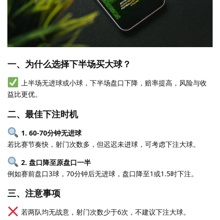
一、为什么选择下半场买大球？
上半场无进球或小球，下半场盘口下降，赔率提高，风险与收
益比更优。
二、最佳下注时机
1. 60-70分钟无进球
若比赛节奏快，射门次数多，但迟迟未进球，可考虑下注大球。
2. 盘口降至原盘口一半
例如赛前盘口3球，70分钟后无进球，盘口降至1或1.5时下注。
三、注意事项
若两队均无战意，射门次数少于6次，不建议下注大球。