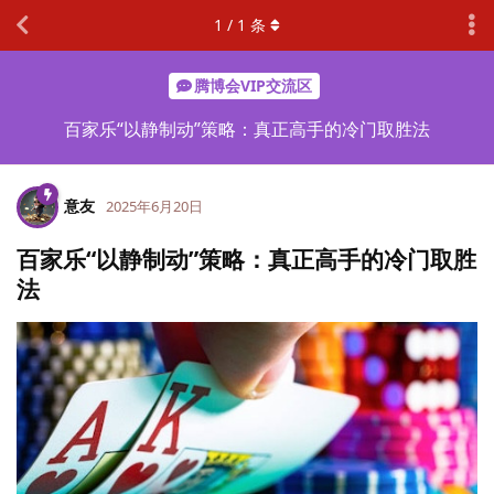
1
/
1
条
腾博会VIP交流区
百家乐“以静制动”策略：真正高手的冷门取胜法
意友
2025年6月20日
百家乐“以静制动”策略：真正高手的冷门取胜
法