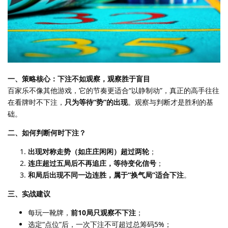
一、策略核心：下注不如观察，观察胜于盲目
百家乐不像其他游戏，它的节奏更适合“以静制动”，真正的高手往往
在看牌时不下注，
只为等待“势”的出现
。观察与判断才是胜利的基
础。
二、如何判断何时下注？
出现对称走势（如庄庄闲闲）超过两轮
；
连庄超过五局后不再追庄，等待变化信号
；
和局后出现不同一边连胜，属于“换气局”适合下注
。
三、实战建议
每玩一靴牌，
前10局只观察不下注
；
选定“点位”后，一次下注不可超过总筹码5%；