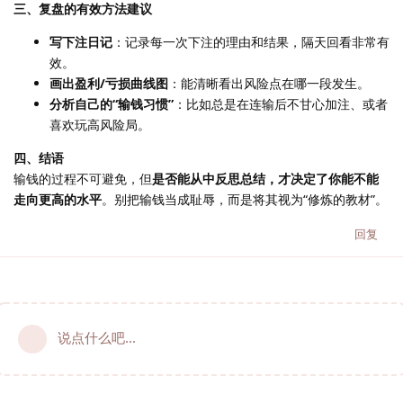
三、复盘的有效方法建议
写下注日记
：记录每一次下注的理由和结果，隔天回看非常有
效。
画出盈利/亏损曲线图
：能清晰看出风险点在哪一段发生。
分析自己的“输钱习惯”
：比如总是在连输后不甘心加注、或者
喜欢玩高风险局。
四、结语
输钱的过程不可避免，但
是否能从中反思总结，才决定了你能不能
走向更高的水平
。别把输钱当成耻辱，而是将其视为“修炼的教材”。
回复
说点什么吧...