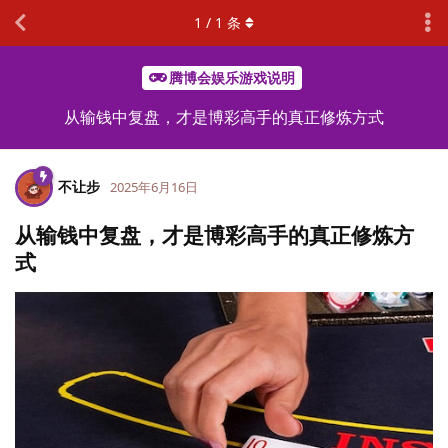
1
/
1
条
腾博会娱乐游戏说明
从输钱中复盘，才是博彩高手的真正修炼方式
不让步
2025年6月16日
从输钱中复盘，才是博彩高手的真正修炼方
式