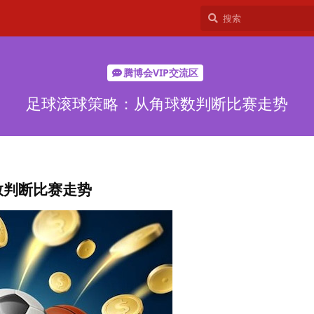
腾博会VIP交流区
足球滚球策略：从角球数判断比赛走势
数判断比赛走势