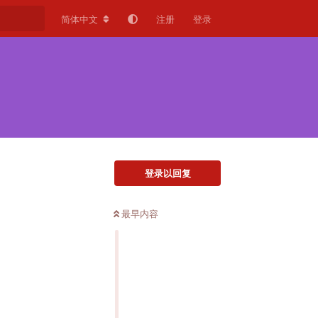
简体中文
注册
登录
登录以回复
最早内容