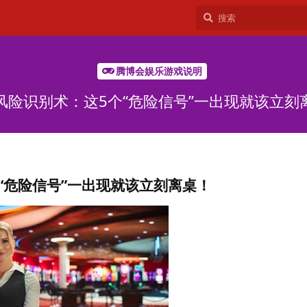
腾博会娱乐游戏说明
风险识别术：这5个“危险信号”一出现就该立刻
“危险信号”一出现就该立刻离桌！