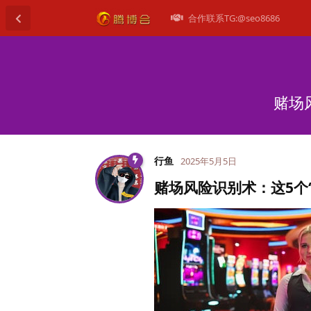
合作联系TG:@seo8686
赌场
行鱼
2025年5月5日
赌场风险识别术：这5个