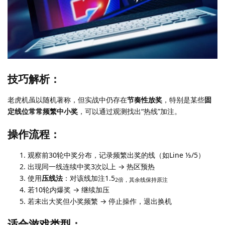
技巧解析：
老虎机虽以随机著称，但实战中仍存在
节奏性放奖
，特别是某些
固
定线位常常频繁中小奖
，可以通过观测找出“热线”加注。
操作流程：
观察前30轮中奖分布，记录频繁出奖的线（如Line ⅓/5）
出现同一线连续中奖3次以上 → 热区预热
使用
压线法
：对该线加注1.5
2倍，其余线保持原注
若10轮内爆奖 → 继续加压
若未出大奖但小奖频繁 → 停止操作，退出换机
适合游戏类型：