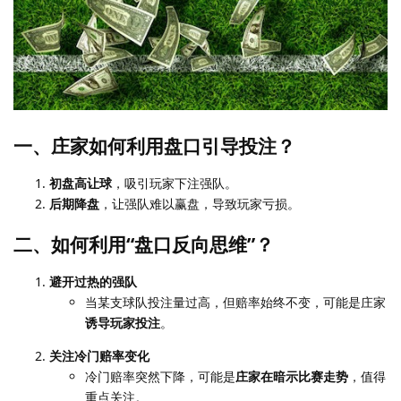
一、庄家如何利用盘口引导投注？
初盘高让球
，吸引玩家下注强队。
后期降盘
，让强队难以赢盘，导致玩家亏损。
二、如何利用“盘口反向思维”？
避开过热的强队
当某支球队投注量过高，但赔率始终不变，可能是庄家
诱导玩家投注
。
关注冷门赔率变化
冷门赔率突然下降，可能是
庄家在暗示比赛走势
，值得
重点关注。