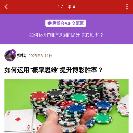
1
/
1
条
腾博会VIP交流区
如何运用“概率思维”提升博彩胜率？
找找
2025年3月1日
如何运用“概率思维”提升博彩胜率？