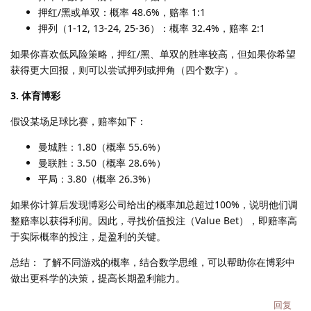
押红/黑或单双：概率 48.6%，赔率 1:1
押列（1-12, 13-24, 25-36）：概率 32.4%，赔率 2:1
如果你喜欢低风险策略，押红/黑、单双的胜率较高，但如果你希望
获得更大回报，则可以尝试押列或押角（四个数字）。
3. 体育博彩
假设某场足球比赛，赔率如下：
曼城胜：1.80（概率 55.6%）
曼联胜：3.50（概率 28.6%）
平局：3.80（概率 26.3%）
如果你计算后发现博彩公司给出的概率加总超过100%，说明他们调
整赔率以获得利润。因此，寻找价值投注（Value Bet），即赔率高
于实际概率的投注，是盈利的关键。
总结： 了解不同游戏的概率，结合数学思维，可以帮助你在博彩中
做出更科学的决策，提高长期盈利能力。
回复