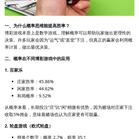
一、为什么概率思维能提高胜率？
博彩游戏本质上是数学游戏，理解概率可以帮助玩家做出更理性的
决策。许多玩家会因为“运气”或“直觉”下注，但真正的赢家会利用概
率计算，做出最优决策。
二、概率在不同博彩游戏中的应用
1. 百家乐
庄家胜率：45.86%
闲家胜率：44.62%
和局概率：9.52%
从概率来看，长期投注“庄”比“闲”稍微有优势，因为赌场对庄家下注
收取5%佣金，意味着赌场也认为庄家更有可能赢。
2. 轮盘游戏（欧式轮盘）
押单个数字：概率 2.7%，赔率 35:1