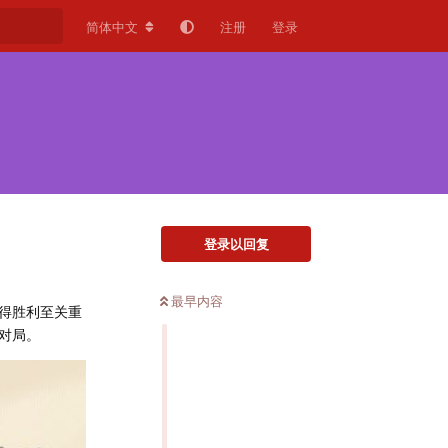
简体中文
注册
登录
登录以回复
最早内容
得胜利至关重
对局。