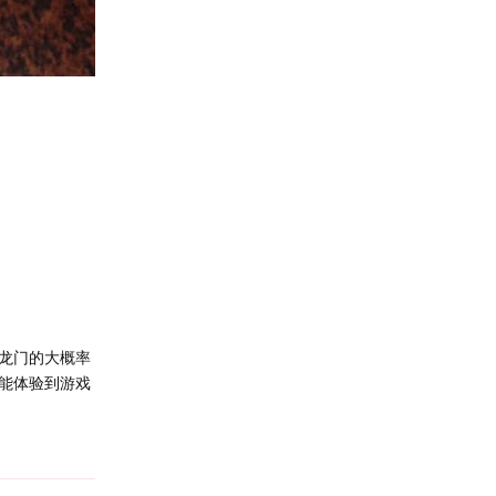
龙门的大概率
能体验到游戏
回复