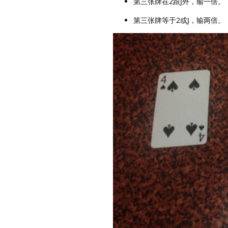
第三张牌在2跟J外，输一倍。
第三张牌等于2或J，输两倍。