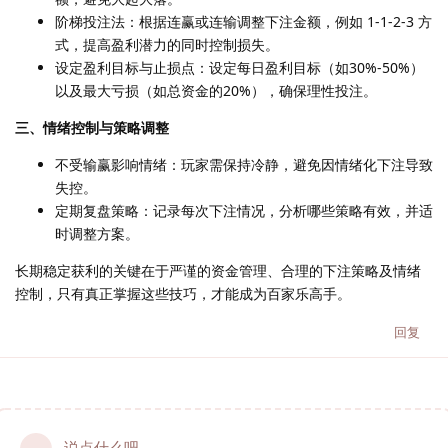
阶梯投注法：根据连赢或连输调整下注金额，例如 1-1-2-3 方
式，提高盈利潜力的同时控制损失。
设定盈利目标与止损点：设定每日盈利目标（如30%-50%）
以及最大亏损（如总资金的20%），确保理性投注。
三、情绪控制与策略调整
不受输赢影响情绪：玩家需保持冷静，避免因情绪化下注导致
失控。
定期复盘策略：记录每次下注情况，分析哪些策略有效，并适
时调整方案。
长期稳定获利的关键在于严谨的资金管理、合理的下注策略及情绪
控制，只有真正掌握这些技巧，才能成为百家乐高手。
回复
说点什么吧...