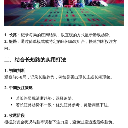
1. 长路
：记录每局的庄闲结果，以直观的方式显示游戏趋势。
2. 短路
：通过简单模式或特定的庄闲局次组合，快速判断投注方
向。
二、结合长短路的实用打法
1. 初期判断
观察前6-8局，记录长路趋势，例如是否出现长庄或长闲现象。
2. 中期投注策略
若长路显现清晰趋势：选择追随。
若长短路趋势不一致：优先短路参考，灵活调整下注。
3. 收尾阶段
根据总资金状况与胜率调整下注力度，避免过度追逐最终胜负。