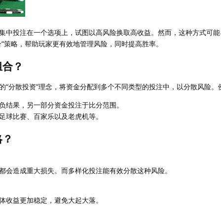
集中投注在一个选项上，试图以高风险换取高收益。然而，这种方式可能
合”策略，帮助玩家更有效地管理风险，同时提高胜率。
组合？
的“分散投资”理念，将资金分配到多个不同类型的投注中，以分散风险。
负结果，另一部分资金投注于比分范围。
足球比赛、百家乐以及老虎机等。
略？
都会造成重大损失。而多样化投注能有效分散这种风险。
体收益更加稳定，避免大起大落。