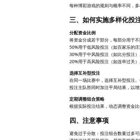
每种博彩游戏的规则与概率不同，多
三、如何实施多样化投
分配资金比例
将资金分成若干部分，每部分用于不
50%用于低风险投注（如百家乐的
30%用于中风险投注（如比分投注）
20%用于高风险投注（如连串过关）
选择互补型投注
在同一场比赛中，选择互补型投注。
投注主队胜同时加注平局结果，以增
定期调整组合策略
根据实际投注结果，动态调整资金比
四、注意事项
避免过于分散：投注组合数量过多可