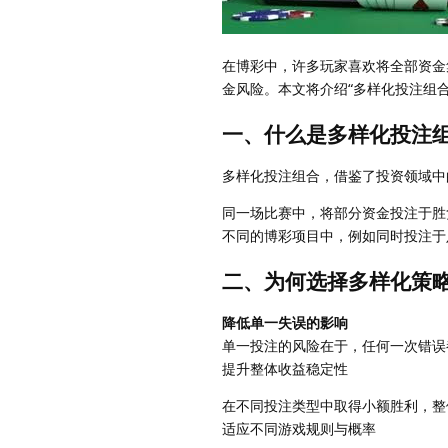
在博彩中，许多玩家喜欢将全部资金
金风险。本文将介绍“多样化投注组
一、什么是多样化投注
多样化投注组合，借鉴了投资领域中
同一场比赛中，将部分资金投注于胜
不同的博彩项目中，例如同时投注于
二、为何选择多样化策
降低单一失误的影响
单一投注的风险在于，任何一次错误
提升整体收益稳定性
在不同投注类型中取得小额胜利，整
适应不同游戏规则与概率