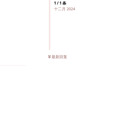
1
/
1
条
十二月 2024
最新回复
回复