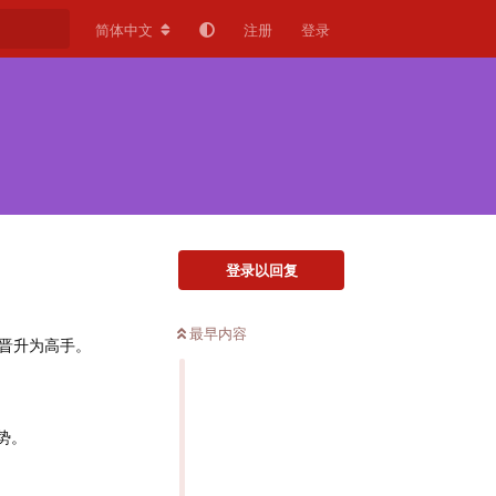
简体中文
注册
登录
登录以回复
最早内容
晋升为高手。
势。