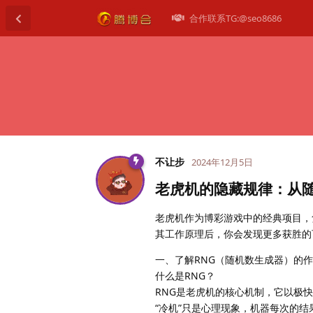
合作联系TG:@seo8686
不让步
2024年12月5日
老虎机的隐藏规律：从
老虎机作为博彩游戏中的经典项目，
其工作原理后，你会发现更多获胜的
一、了解RNG（随机数生成器）的
什么是RNG？
RNG是老虎机的核心机制，它以极
“冷机”只是心理现象，机器每次的结