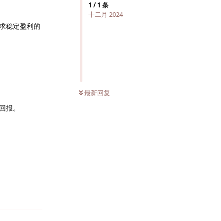
1
/
1
条
十二月 2024
求稳定盈利的
最新回复
回报。
回复