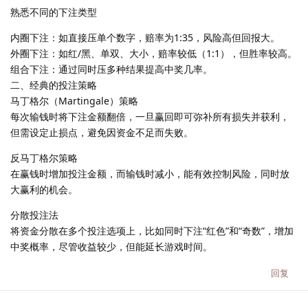
熟悉不同的下注类型
内圈下注：如直接压单个数字，赔率为1:35，风险高但回报大。
外圈下注：如红/黑、单双、大小，赔率较低（1:1），但胜率较高。
组合下注：通过同时压多种结果提高中奖几率。
二、经典的投注策略
马丁格尔（Martingale）策略
每次输钱时将下注金额翻倍，一旦赢回即可弥补所有损失并获利，
但需设定止损点，避免因资金不足而失败。
反马丁格尔策略
在赢钱时增加投注金额，而输钱时减小，能有效控制风险，同时放
大赢利的机会。
分散投注法
将资金分散在多个投注选项上，比如同时下注“红色”和“奇数”，增加
中奖概率，尽管收益较少，但能延长游戏时间。
回复