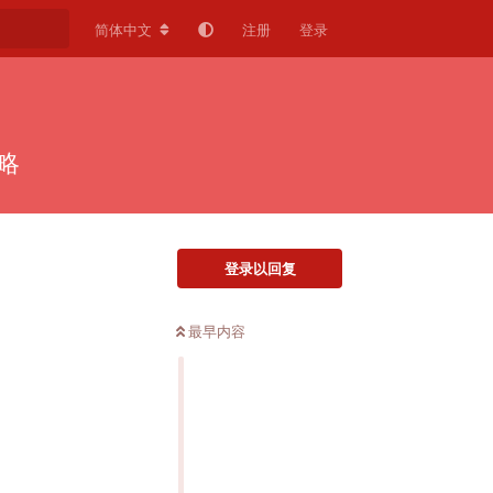
简体中文
注册
登录
略
登录以回复
最早内容