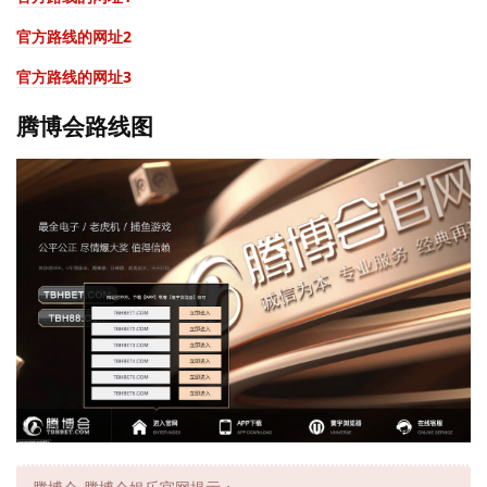
官方路线的网址2
官方路线的网址3
腾博会路线图