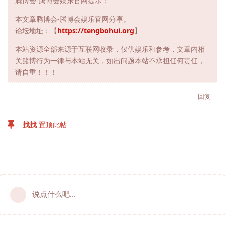
腾博会-腾博会娱乐官网提示：
本文章腾博会-腾博会娱乐官网分享。
论坛地址：【
https://tengbohui.org
】
本站资源全部来源于互联网收录，仅供娱乐和参考，文章内相
关赌博行为一律与本站无关，如出问题本站不承担任何责任，
请自重！！！
回复
找找
置顶此帖
说点什么吧...