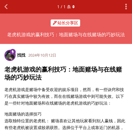
1
/
1
条
站长分享区
老虎机游戏的赢利技巧：地面赌场与在线赌场的巧妙玩法
找找
2024年10月12日
老虎机游戏的赢利技巧：地面赌场与在线赌
场的巧妙玩法
老虎机游戏是赌场中备受欢迎的娱乐项目，然而，有一些诀窍和技
巧在真实赌场中较为有效，而在在线赌场游戏中则可能失效。以下
是一些针对地面赌场和在线赌场的老虎机游戏的巧妙玩法：
地面赌场的选择技巧
选取独特位置的老虎机： 赌场喜欢让其他玩家看到别人赢钱，因此
有些老虎机被设置成较易获胜。选择位于平台上或靠近门的机器，