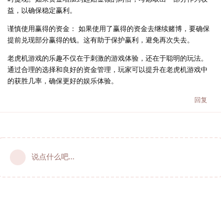
益，以确保稳定赢利。
谨慎使用赢得的资金： 如果使用了赢得的资金去继续赌博，要确保
提前兑现部分赢得的钱。这有助于保护赢利，避免再次失去。
老虎机游戏的乐趣不仅在于刺激的游戏体验，还在于聪明的玩法。
通过合理的选择和良好的资金管理，玩家可以提升在老虎机游戏中
的获胜几率，确保更好的娱乐体验。
回复
说点什么吧...