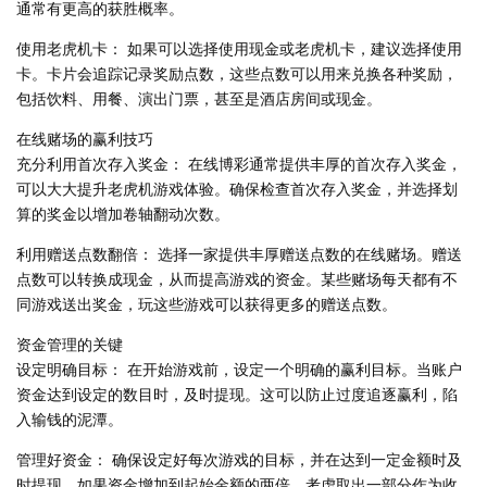
通常有更高的获胜概率。
使用老虎机卡： 如果可以选择使用现金或老虎机卡，建议选择使用
卡。卡片会追踪记录奖励点数，这些点数可以用来兑换各种奖励，
包括饮料、用餐、演出门票，甚至是酒店房间或现金。
在线赌场的赢利技巧
充分利用首次存入奖金： 在线博彩通常提供丰厚的首次存入奖金，
可以大大提升老虎机游戏体验。确保检查首次存入奖金，并选择划
算的奖金以增加卷轴翻动次数。
利用赠送点数翻倍： 选择一家提供丰厚赠送点数的在线赌场。赠送
点数可以转换成现金，从而提高游戏的资金。某些赌场每天都有不
同游戏送出奖金，玩这些游戏可以获得更多的赠送点数。
资金管理的关键
设定明确目标： 在开始游戏前，设定一个明确的赢利目标。当账户
资金达到设定的数目时，及时提现。这可以防止过度追逐赢利，陷
入输钱的泥潭。
管理好资金： 确保设定好每次游戏的目标，并在达到一定金额时及
时提现。如果资金增加到起始金额的两倍，考虑取出一部分作为收