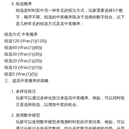
组选概率
组选是时时彩中另一种常见的投注方式，玩家需要选择5个数
字，顺序不限。组选的中奖概率取决于选择的数字组合。以下
是几种常见的组选方式及其中奖概率：
组选方式 中奖概率
组选120 (\frac{1}{120})
组选60 (\frac{1}{60})
组选30 (\frac{1}{30})
组选20 (\frac{1}{20})
组选10 (\frac{1}{10})
组选5 (\frac{1}{5})
三、提高中奖概率的策略
多样化投注
玩家可以通过多样化投注来提高中奖概率。例如，可以同时投
注直选和组选，以增加中奖的机会。
使用数学模型
玩家可以使用数学模型来预测时时彩的开奖结果。例如，可以
通过分析过去的开奖数据，找出开奖数字的规律和趋势，从而