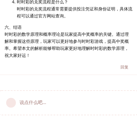
时时彩的兑奖流程是什么？
时时彩的兑奖流程通常需要提供投注凭证和身份证明，具体流
程可以通过官方网站查询。
六、结语
时时彩的数学原理和概率理论是玩家提高中奖概率的关键。通过理
解和掌握这些原理，玩家可以更好地参与时时彩游戏，提高中奖概
率。希望本文的解析能够帮助玩家更好地理解时时彩的数学原理，
祝大家好运！
回复
说点什么吧...