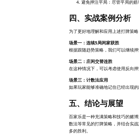
避免押注平局：尽管平局的赔
四、实战案例分析
为了更好地理解和应用上述打牌策略
场景一：连续5局闲家获胜
根据跟随趋势策略，我们可以继续押
场景二：庄闲交替连胜
在这种情况下，可以考虑使用反向押
场景三：计数法应用
如果玩家能够准确地记住已经出现的
五、结论与展望
百家乐是一种充满策略和技巧的赌博
数法等常见的打牌策略，并结合实战
多的胜利。