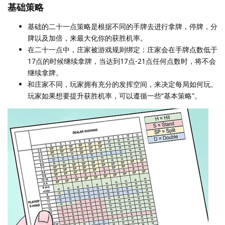
基础策略
基础的二十一点策略是根据不同的手牌去进行拿牌，停牌，分
牌以及加倍，来最大化你的获胜机率。
在二十一点中，庄家被游戏规则绑定：庄家会在手牌点数低于
17点的时候继续拿牌，当达到17点-21点任何点数时，将不会
继续拿牌。
和庄家不同，玩家拥有充分的发挥空间，来决定每局如何玩。
玩家如果想要提升获胜机率，可以遵循一些“基本策略”。