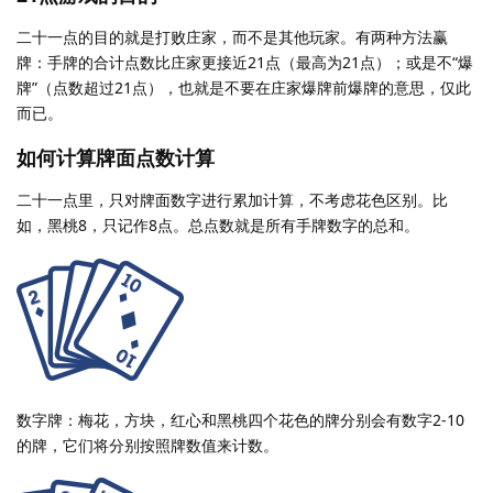
二十一点的目的就是打败庄家，而不是其他玩家。有两种方法赢
牌：手牌的合计点数比庄家更接近21点（最高为21点）；或是不“爆
牌”（点数超过21点），也就是不要在庄家爆牌前爆牌的意思，仅此
而已。
如何计算牌面点数计算
二十一点里，只对牌面数字进行累加计算，不考虑花色区别。比
如，黑桃8，只记作8点。总点数就是所有手牌数字的总和。
数字牌：梅花，方块，红心和黑桃四个花色的牌分别会有数字2-10
的牌，它们将分别按照牌数值来计数。