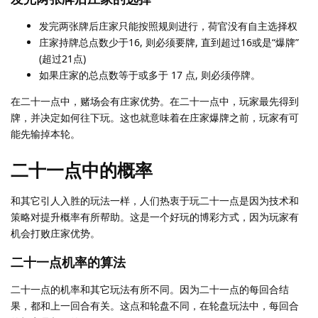
发完两张牌后庄家只能按照规则进行，荷官没有自主选择权
庄家持牌总点数少于16, 则必须要牌, 直到超过16或是“爆牌”
(超过21点)
如果庄家的总点数等于或多于 17 点, 则必须停牌。
在二十一点中，赌场会有庄家优势。在二十一点中，玩家最先得到
牌，并决定如何往下玩。这也就意味着在庄家爆牌之前，玩家有可
能先输掉本轮。
二十一点中的概率
和其它引人入胜的玩法一样，人们热衷于玩二十一点是因为技术和
策略对提升概率有所帮助。这是一个好玩的博彩方式，因为玩家有
机会打败庄家优势。
二十一点机率的算法
二十一点的机率和其它玩法有所不同。因为二十一点的每回合结
果，都和上一回合有关。这点和轮盘不同，在轮盘玩法中，每回合