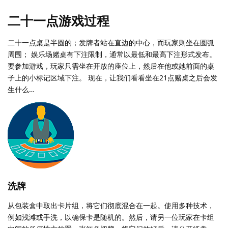
二十一点游戏过程
二十一点桌是半圆的；发牌者站在直边的中心，而玩家则坐在圆弧
周围； 娱乐场赌桌有下注限制，通常以最低和最高下注形式发布。
要参加游戏，玩家只需坐在开放的座位上，然后在他或她前面的桌
子上的小标记区域下注。 现在，让我们看看坐在21点赌桌之后会发
生什么…
洗牌
从包装盒中取出卡片组，将它们彻底混合在一起。使用多种技术，
例如浅滩或手洗，以确保卡是随机的。然后，请另一位玩家在卡组