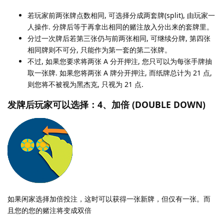
若玩家前两张牌点数相同, 可选择分成两套牌(split), 由玩家一
人操作. 分牌后等于再拿出相同的赌注放入分出来的套牌里。
分过一次牌后若第三张仍与前两张相同, 可继续分牌, 第四张
相同牌则不可分, 只能作为第一套的第二张牌。
不过, 如果您要求将两张 A 分开押注, 您只可以为每张手牌抽
取一张牌. 如果您将两张 A 牌分开押注, 而纸牌总计为 21 点,
则您将不被视为黑杰克, 只视为 21 点.
发牌后玩家可以选择：4、加倍 (DOUBLE DOWN)
如果闲家选择加倍投注，这时可以获得一张新牌，但仅有一张。而
且您的您的赌注将变成双倍