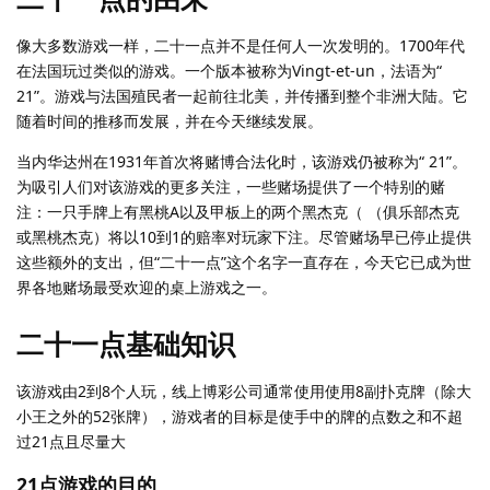
像大多数游戏一样，二十一点并不是任何人一次发明的。1700年代
在法国玩过类似的游戏。一个版本被称为Vingt-et-un，法语为“
21”。游戏与法国殖民者一起前往北美，并传播到整个非洲大陆。它
随着时间的推移而发展，并在今天继续发展。
当内华达州在1931年首次将赌博合法化时，该游戏仍被称为“ 21”。
为吸引人们对该游戏的更多关注，一些赌场提供了一个特别的赌
注：一只手牌上有黑桃A以及甲板上的两个黑杰克（ （俱乐部杰克
或黑桃杰克）将以10到1的赔率对玩家下注。尽管赌场早已停止提供
这些额外的支出，但“二十一点”这个名字一直存在，今天它已成为世
界各地赌场最受欢迎的桌上游戏之一。
二十一点基础知识
该游戏由2到8个人玩，线上博彩公司通常使用使用8副扑克牌（除大
小王之外的52张牌），游戏者的目标是使手中的牌的点数之和不超
过21点且尽量大
21点游戏的目的