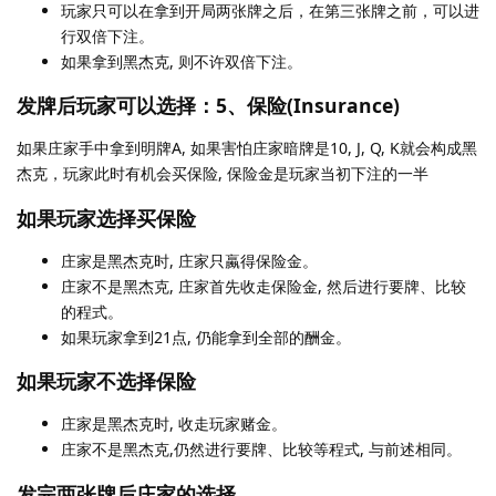
玩家只可以在拿到开局两张牌之后，在第三张牌之前，可以进
行双倍下注。
如果拿到黑杰克, 则不许双倍下注。
发牌后玩家可以选择：5、保险(Insurance)
如果庄家手中拿到明牌A, 如果害怕庄家暗牌是10, J, Q, K就会构成黑
杰克，玩家此时有机会买保险, 保险金是玩家当初下注的一半
如果玩家选择买保险
庄家是黑杰克时, 庄家只蠃得保险金。
庄家不是黑杰克, 庄家首先收走保险金, 然后进行要牌、比较
的程式。
如果玩家拿到21点, 仍能拿到全部的酬金。
如果玩家不选择保险
庄家是黑杰克时, 收走玩家赌金。
庄家不是黑杰克,仍然进行要牌、比较等程式, 与前述相同。
发完两张牌后庄家的选择