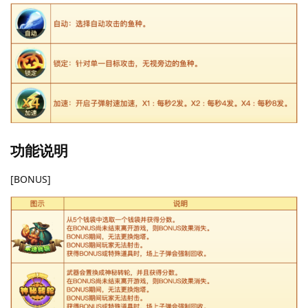
功能说明
[BONUS]