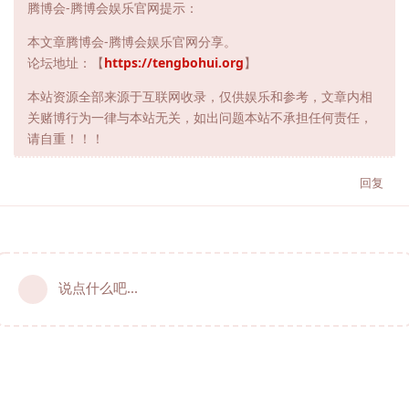
腾博会-腾博会娱乐官网提示：
本文章腾博会-腾博会娱乐官网分享。
论坛地址：【
https://tengbohui.org
】
本站资源全部来源于互联网收录，仅供娱乐和参考，文章内相
关赌博行为一律与本站无关，如出问题本站不承担任何责任，
请自重！！！
回复
说点什么吧...