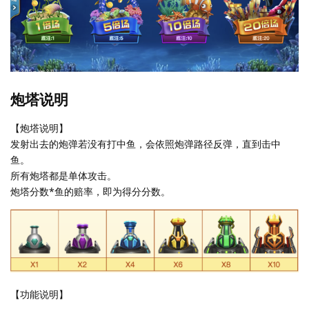
炮塔说明
【炮塔说明】
发射出去的炮弹若没有打中鱼，会依照炮弹路径反弹，直到击中
鱼。
所有炮塔都是单体攻击。
炮塔分数*鱼的赔率，即为得分分数。
【功能说明】