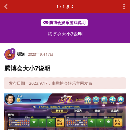
1
/
1
条
腾博会娱乐游戏说明
腾博会大小7说明
呃逆
2023年9月17日
腾博会大小7说明
发布日期：2023.9.17，由腾博会娱乐官网发布