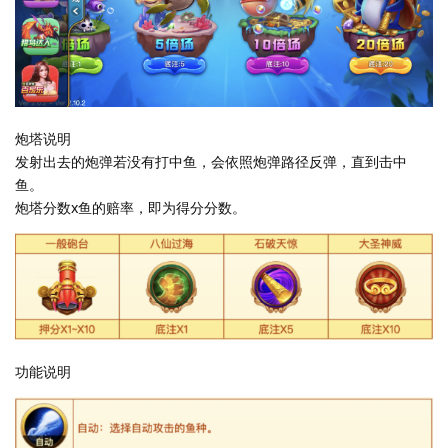
炮塔说明
发射出去的炮弹若没有打中鱼，会依照炮弹路径反弹，直到击中
鱼。
炮塔分数x鱼的赔率，即为得分分数。
功能说明