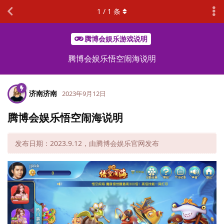
1
/
1
条
腾博会娱乐游戏说明
腾博会娱乐悟空闹海说明
济南济南
2023年9月12日
腾博会娱乐悟空闹海说明
发布日期：2023.9.12，由腾博会娱乐官网发布